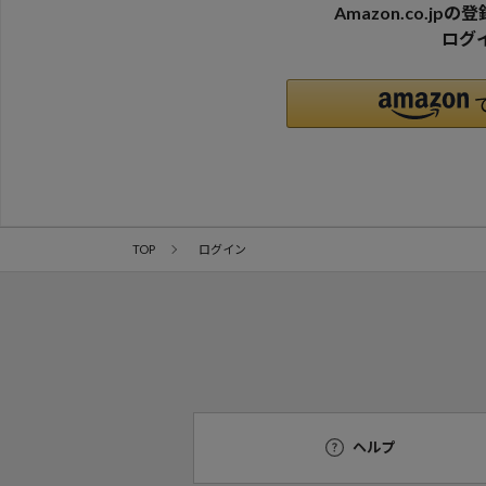
Amazon.co.j
ログ
TOP
ログイン
ヘルプ