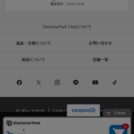
電話受付：10:00-19:00
Daytona Park Clubについて
返品・交換について
お問い合わせ
配送について
店舗一覧
コーポレートサイト
リクルート
サステナブルマークについて
プライバシーポリシー
特定商取引法・古物営業法に基づく表記
当サイトでは利用体験の向上およびコンテンツの最適な提供、トラフィック
の分析を目的としてCookieを使用しています。
サイトの閲覧を継続された場合、Cookieの利用に同意したことものといたし
Copyright © DAYTONA INTERNATIONAL Co.,Ltd All Rights Reserved.