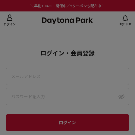
ニューを閉じる
＼早割10%OFF開催中／5クーポンも配布中！
ログイン
お知らせ
ログイン・会員登録