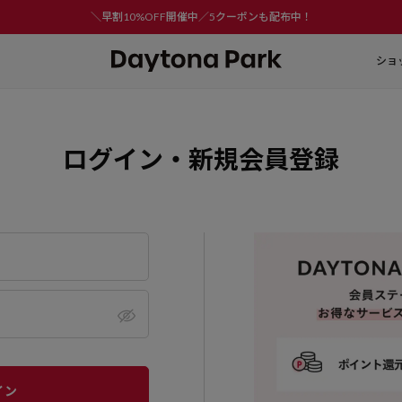
＼早割10%OFF開催中／5クーポンも配布中！
ショ
ログイン・新規会員登録