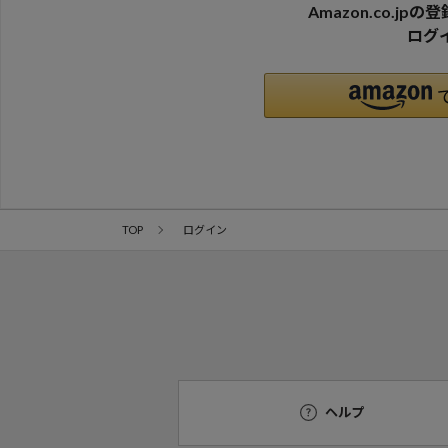
Amazon.co.j
ログ
TOP
ログイン
ヘルプ