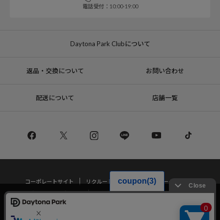
電話受付：10:00-19:00
Daytona Park Clubについて
返品・交換について
お問い合わせ
配送について
店舗一覧
コーポレートサイト
リクルート
サステナブルマークについて
プライバシーポリシー
特定商取引法・古物営業法に基づく表記
当サイトでは利用体験の向上およびコンテンツの最適な提供、トラフィック
の分析を目的としてCookieを使用しています。
サイトの閲覧を継続された場合、Cookieの利用に同意したことものといたし
Copyright © DAYTONA INTERNATIONAL Co.,Ltd All Rights Reserved.