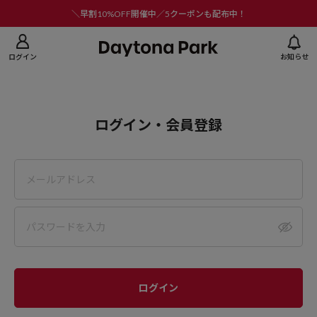
ニューを閉じる
＼早割10%OFF開催中／5クーポンも配布中！
ログイン
お知らせ
ログイン・会員登録