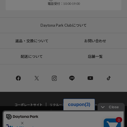
電話受付：10:00-19:00
Daytona Park Clubについて
返品・交換について
お問い合わせ
配送について
店舗一覧
コーポレートサイト
リクルート
サステナブルマークについて
プライバシーポリシー
特定商取引法・古物営業法に基づく表記
当サイトでは利用体験の向上およびコンテンツの最適な提供、トラフィック
の分析を目的としてCookieを使用しています。
サイトの閲覧を継続された場合、Cookieの利用に同意したことものといたし
Copyright © DAYTONA INTERNATIONAL Co.,Ltd All Rights Reserved.