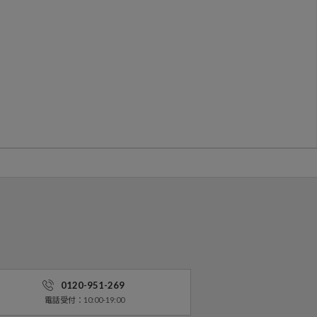
0120-951-269
電話受付：10:00-19:00