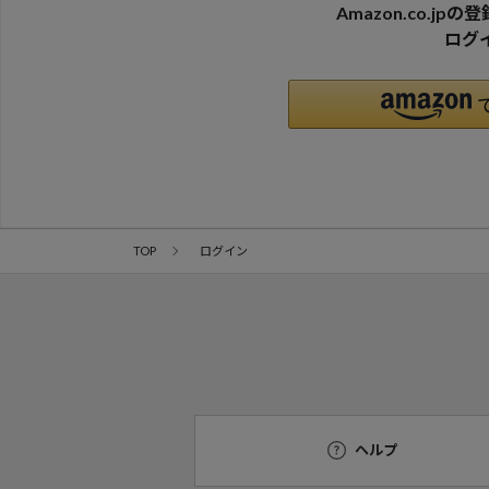
Amazon.co.j
ログ
TOP
ログイン
ヘルプ