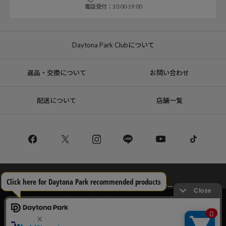
電話受付：10:00-19:00
Daytona Park Clubについて
返品・交換について
お問い合わせ
配送について
店舗一覧
コーポレートサイト
リクルート
サステナブルマークについて
プライバシーポリシー
特定商取引法・古物営業法に基づく表記
当サイトでは利用体験の向上およびコンテンツの最適な提供、トラフィック
の分析を目的としてCookieを使用しています。
サイトの閲覧を継続された場合、Cookieの利用に同意したことものといたし
Copyright © DAYTONA INTERNATIONAL Co.,Ltd All Rights Reserved.