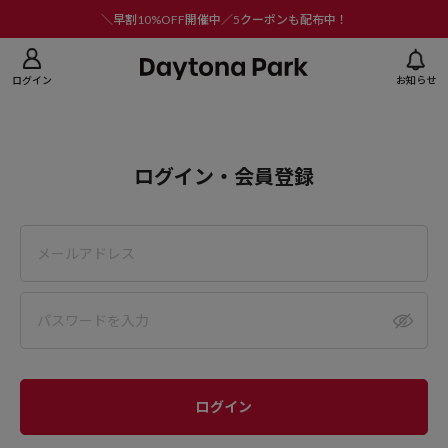
ニューを閉じる
＼早割10%OFF開催中／5クーポンも配布中！
ログイン
お知らせ
ログイン・会員登録