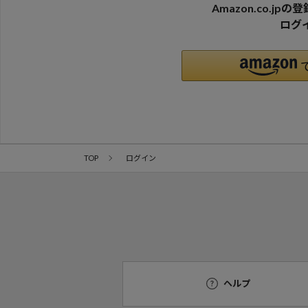
Amazon.co.j
ログ
TOP
ログイン
ヘルプ