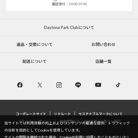
電話受付：10:00-19:00
Daytona Park Clubについて
返品・交換について
お問い合わせ
配送について
店舗一覧
コーポレートサイト
リクルート
サステナブルマークについて
プライバシーポリシー
特定商取引法・古物営業法に基づく表記
当サイトでは利用体験の向上およびコンテンツの最適な提供、トラフィック
の分析を目的としてCookieを使用しています。
サイトの閲覧を継続された場合、Cookieの利用に同意したことものといたし
Copyright © DAYTONA INTERNATIONAL Co.,Ltd All Rights Reserved.