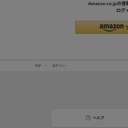
Amazon.co.j
ログ
TOP
ログイン
ヘルプ