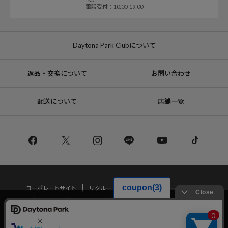
電話受付：10:00-19:00
Daytona Park Clubについて
返品・交換について
お問い合わせ
配送について
店舗一覧
コーポレートサイト
リクルート
サステナブルマークについて
プライバシーポリシー
特定商取引法・古物営業法に基づく表記
当サイトでは利用体験の向上およびコンテンツの最適な提供、トラフィック
の分析を目的としてCookieを使用しています。
サイトの閲覧を継続された場合、Cookieの利用に同意したことものといたし
Copyright © DAYTONA INTERNATIONAL Co.,Ltd All Rights Reserved.