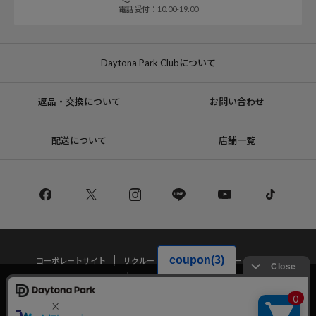
電話受付：10:00-19:00
Daytona Park Clubについて
返品・交換について
お問い合わせ
配送について
店舗一覧
コーポレートサイト
リクルート
サステナブルマークについて
プライバシーポリシー
特定商取引法・古物営業法に基づく表記
当サイトでは利用体験の向上およびコンテンツの最適な提供、トラフィック
の分析を目的としてCookieを使用しています。
サイトの閲覧を継続された場合、Cookieの利用に同意したことものといたし
Copyright © DAYTONA INTERNATIONAL Co.,Ltd All Rights Reserved.