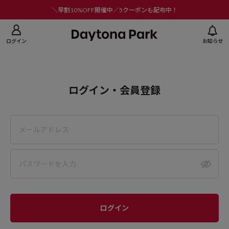
ニューを閉じる
＼早割10%OFF開催中／5クーポンも配布中！
ログイン
お知らせ
ログイン・会員登録