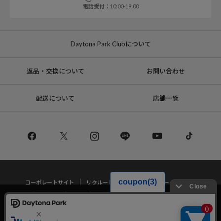
電話受付：10:00-19:00
Daytona Park Clubについて
返品・交換について
お問い合わせ
配送について
店舗一覧
コーポレートサイト
リクルート
サステナブルマークについて
プライバシーポリシー
特定商取引法・古物営業法に基づく表記
当サイトでは利用体験の向上およびコンテンツの最適な提供、トラフィック
の分析を目的としてCookieを使用しています。
サイトの閲覧を継続された場合、Cookieの利用に同意したことものといたし
Copyright © DAYTONA INTERNATIONAL Co.,Ltd All Rights Reserved.