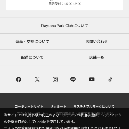
電話受付：10:00-19:00
Daytona Park Clubについて
返品・交換について
お問い合わせ
配送について
店舗一覧
コーポレートサイト
リクルート
サステナブルマークについて
プライバシーポリシー
特定商取引法・古物営業法に基づく表記
当サイトでは利用体験の向上およびコンテンツの最適な提供、トラフィック
の分析を目的としてCookieを使用しています。
サイトの閲覧を継続された場合、Cookieの利用に同意したことものといたし
Copyright © DAYTONA INTERNATIONAL Co.,Ltd All Rights Reserved.