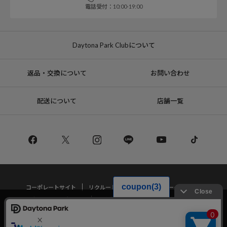
電話受付：10:00-19:00
Daytona Park Clubについて
返品・交換について
お問い合わせ
配送について
店舗一覧
コーポレートサイト
リクルート
サステナブルマークについて
プライバシーポリシー
特定商取引法・古物営業法に基づく表記
当サイトでは利用体験の向上およびコンテンツの最適な提供、トラフィック
の分析を目的としてCookieを使用しています。
サイトの閲覧を継続された場合、Cookieの利用に同意したことものといたし
Copyright © DAYTONA INTERNATIONAL Co.,Ltd All Rights Reserved.