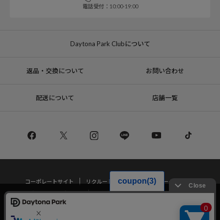
電話受付：10:00-19:00
Daytona Park Clubについて
返品・交換について
お問い合わせ
配送について
店舗一覧
コーポレートサイト
リクルート
サステナブルマークについて
プライバシーポリシー
特定商取引法・古物営業法に基づく表記
当サイトでは利用体験の向上およびコンテンツの最適な提供、トラフィック
の分析を目的としてCookieを使用しています。
サイトの閲覧を継続された場合、Cookieの利用に同意したことものといたし
Copyright © DAYTONA INTERNATIONAL Co.,Ltd All Rights Reserved.