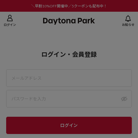
ニューを閉じる
＼早割10%OFF開催中／5クーポンも配布中！
ログイン
お知らせ
ログイン・会員登録