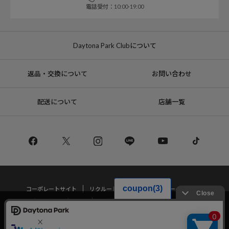
電話受付：10:00-19:00
Daytona Park Clubについて
返品・交換について
お問い合わせ
配送について
店舗一覧
コーポレートサイト
リクルート
サステナブルマークについて
プライバシーポリシー
特定商取引法・古物営業法に基づく表記
当サイトでは利用体験の向上およびコンテンツの最適な提供、トラフィック
の分析を目的としてCookieを使用しています。
サイトの閲覧を継続された場合、Cookieの利用に同意したことものといたし
Copyright © DAYTONA INTERNATIONAL Co.,Ltd All Rights Reserved.