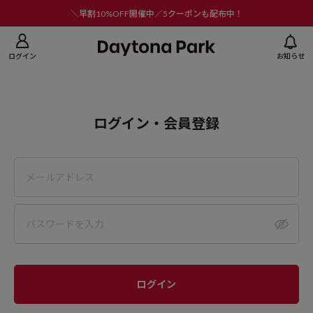
ニューを閉じる
＼早割10%OFF開催中／5クーポンも配布中！
ログイン
お知らせ
ログイン・会員登録