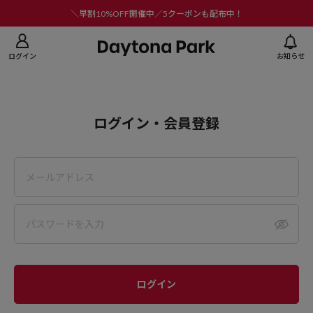
ニューを閉じる
＼早割10%OFF開催中／5クーポンも配布中！
ログイン
お知らせ
ログイン・会員登録