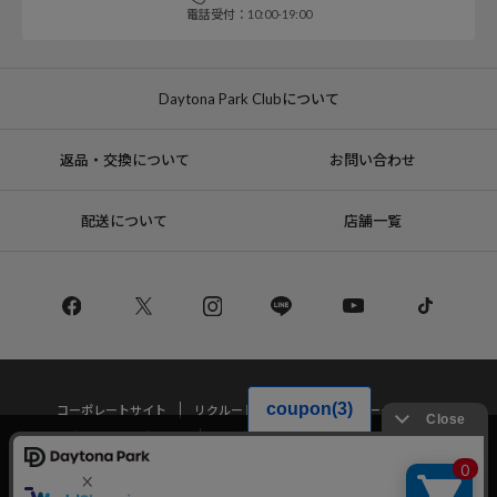
電話受付：10:00-19:00
Daytona Park Clubについて
返品・交換について
お問い合わせ
配送について
店舗一覧
コーポレートサイト
リクルート
サステナブルマークについて
プライバシーポリシー
特定商取引法・古物営業法に基づく表記
当サイトでは利用体験の向上およびコンテンツの最適な提供、トラフィック
の分析を目的としてCookieを使用しています。
サイトの閲覧を継続された場合、Cookieの利用に同意したことものといたし
Copyright © DAYTONA INTERNATIONAL Co.,Ltd All Rights Reserved.