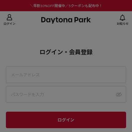
ニューを閉じる
＼早割10%OFF開催中／5クーポンも配布中！
ログイン
お知らせ
ログイン・会員登録