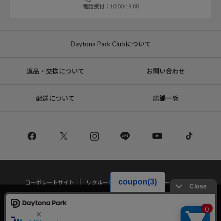
電話受付：10:00-19:00
Daytona Park Clubについて
返品・交換について
お問い合わせ
配送について
店舗一覧
コーポレートサイト
リクルート
サステナブルマークについて
プライバシーポリシー
特定商取引法・古物営業法に基づく表記
当サイトでは利用体験の向上およびコンテンツの最適な提供、トラフィック
の分析を目的としてCookieを使用しています。
サイトの閲覧を継続された場合、Cookieの利用に同意したことものといたし
Copyright © DAYTONA INTERNATIONAL Co.,Ltd All Rights Reserved.