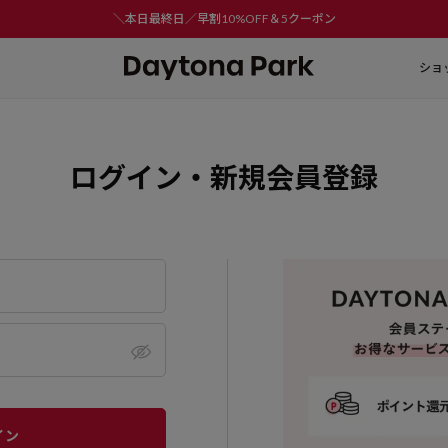
＼本日最終日／早割10%OFF＆5クーポン
ショ
ログイン・新規会員登録