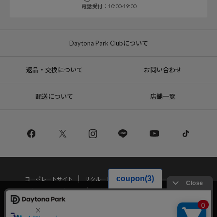
電話受付：10:00-19:00
Daytona Park Clubについて
返品・交換について
お問い合わせ
配送について
店舗一覧
コーポレートサイト
リクルート
サステナブルマークについて
プライバシーポリシー
特定商取引法・古物営業法に基づく表記
当サイトでは利用体験の向上およびコンテンツの最適な提供、トラフィック
の分析を目的としてCookieを使用しています。
サイトの閲覧を継続された場合、Cookieの利用に同意したことものといたし
Copyright © DAYTONA INTERNATIONAL Co.,Ltd All Rights Reserved.