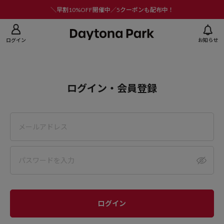
ニューを閉じる
＼早割10%OFF開催中／5クーポンも配布中！
ログイン
お知らせ
ログイン・会員登録