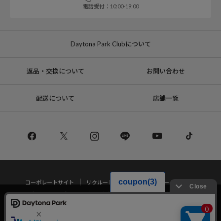
電話受付：10:00-19:00
Daytona Park Clubについて
返品・交換について
お問い合わせ
配送について
店舗一覧
コーポレートサイト
リクルート
サステナブルマークについて
プライバシーポリシー
特定商取引法・古物営業法に基づく表記
当サイトでは利用体験の向上およびコンテンツの最適な提供、トラフィック
の分析を目的としてCookieを使用しています。
サイトの閲覧を継続された場合、Cookieの利用に同意したことものといたし
Copyright © DAYTONA INTERNATIONAL Co.,Ltd All Rights Reserved.