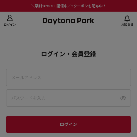
ニューを閉じる
＼早割10%OFF開催中／5クーポンも配布中！
ログイン
お知らせ
ログイン・会員登録