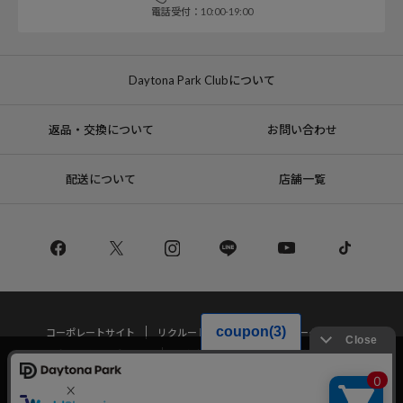
電話受付：10:00-19:00
Daytona Park Clubについて
返品・交換について
お問い合わせ
配送について
店舗一覧
コーポレートサイト
リクルート
サステナブルマークについて
プライバシーポリシー
特定商取引法・古物営業法に基づく表記
当サイトでは利用体験の向上およびコンテンツの最適な提供、トラフィック
の分析を目的としてCookieを使用しています。
サイトの閲覧を継続された場合、Cookieの利用に同意したことものといたし
Copyright © DAYTONA INTERNATIONAL Co.,Ltd All Rights Reserved.