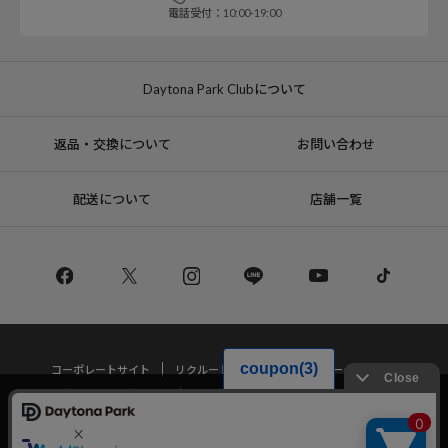
電話受付：10:00-19:00
Daytona Park Clubについて
返品・交換について
お問い合わせ
配送について
店舗一覧
コーポレートサイト
リクルート
サステナブルマークについて
プライバシーポリシー
特定商取引法・古物営業法に基づく表記
当サイトでは利用体験の向上およびコンテンツの最適な提供、トラフィック
の分析を目的としてCookieを使用しています。
サイトの閲覧を継続された場合、Cookieの利用に同意したことものといたし
Copyright © DAYTONA INTERNATIONAL Co.,Ltd All Rights Reserved.