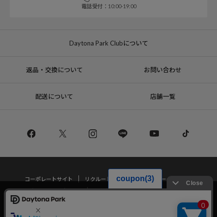
電話受付：10:00-19:00
Daytona Park Clubについて
返品・交換について
お問い合わせ
配送について
店舗一覧
コーポレートサイト
リクルート
サステナブルマークについて
プライバシーポリシー
特定商取引法・古物営業法に基づく表記
当サイトでは利用体験の向上およびコンテンツの最適な提供、トラフィック
の分析を目的としてCookieを使用しています。
サイトの閲覧を継続された場合、Cookieの利用に同意したことものといたし
Copyright © DAYTONA INTERNATIONAL Co.,Ltd All Rights Reserved.