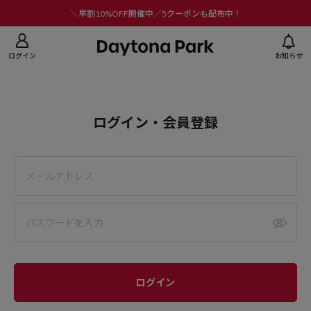
ニューを閉じる
＼早割10%OFF開催中／5クーポンも配布中！
ログイン
お知らせ
ログイン・会員登録