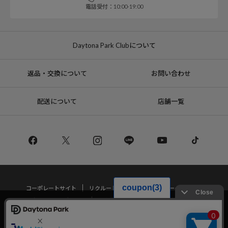
電話受付：10:00-19:00
Daytona Park Clubについて
返品・交換について
お問い合わせ
配送について
店舗一覧
コーポレートサイト
リクルート
サステナブルマークについて
プライバシーポリシー
特定商取引法・古物営業法に基づく表記
当サイトでは利用体験の向上およびコンテンツの最適な提供、トラフィック
の分析を目的としてCookieを使用しています。
サイトの閲覧を継続された場合、Cookieの利用に同意したことものといたし
Copyright © DAYTONA INTERNATIONAL Co.,Ltd All Rights Reserved.