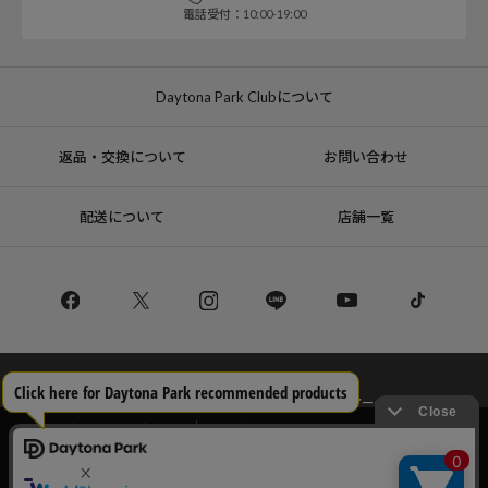
電話受付：10:00-19:00
Daytona Park Clubについて
返品・交換について
お問い合わせ
配送について
店舗一覧
コーポレートサイト
リクルート
サステナブルマークについて
プライバシーポリシー
特定商取引法・古物営業法に基づく表記
当サイトでは利用体験の向上およびコンテンツの最適な提供、トラフィック
の分析を目的としてCookieを使用しています。
サイトの閲覧を継続された場合、Cookieの利用に同意したことものといたし
Copyright © DAYTONA INTERNATIONAL Co.,Ltd All Rights Reserved.