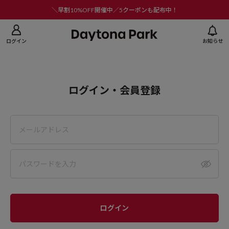
ニューを閉じる
＼早割10%OFF開催中／5クーポンも配布中！
ログイン
お知らせ
ログイン・会員登録