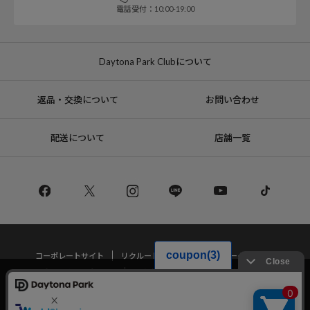
電話受付：10:00-19:00
Daytona Park Clubについて
返品・交換について
お問い合わせ
配送について
店舗一覧
コーポレートサイト
リクルート
サステナブルマークについて
プライバシーポリシー
特定商取引法・古物営業法に基づく表記
当サイトでは利用体験の向上およびコンテンツの最適な提供、トラフィック
の分析を目的としてCookieを使用しています。
サイトの閲覧を継続された場合、Cookieの利用に同意したことものといたし
Copyright © DAYTONA INTERNATIONAL Co.,Ltd All Rights Reserved.