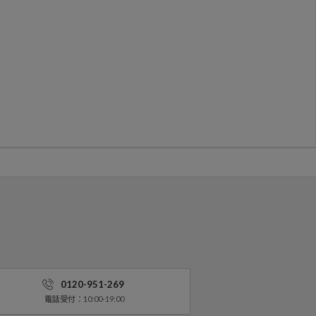
0120-951-269
電話受付：10:00-19:00