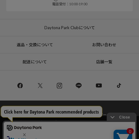
電話受付：10:00-19:00
Daytona Park Clubについて
返品・交換について
お問い合わせ
配送について
店舗一覧
コーポレートサイト
リクルート
サステナブルマークについて
プライバシーポリシー
特定商取引法・古物営業法に基づく表記
当サイトでは利用体験の向上およびコンテンツの最適な提供、トラフィック
の分析を目的としてCookieを使用しています。
サイトの閲覧を継続された場合、Cookieの利用に同意したことものといたし
Copyright © DAYTONA INTERNATIONAL Co.,Ltd All Rights Reserved.