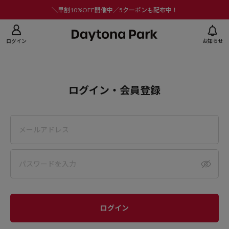
ニューを閉じる
＼早割10%OFF開催中／5クーポンも配布中！
ログイン
お知らせ
ログイン・会員登録