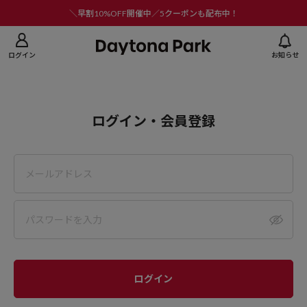
ニューを閉じる
＼早割10%OFF開催中／5クーポンも配布中！
ログイン
お知らせ
ログイン・会員登録