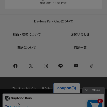
電話受付：10:00-19:00
Daytona Park Clubについて
返品・交換について
お問い合わせ
配送について
店舗一覧
コーポレートサイト
リクルート
サステナブルマークについて
プライバシーポリシー
特定商取引法・古物営業法に基づく表記
当サイトでは利用体験の向上およびコンテンツの最適な提供、トラフィック
の分析を目的としてCookieを使用しています。
サイトの閲覧を継続された場合、Cookieの利用に同意したことものといたし
Copyright © DAYTONA INTERNATIONAL Co.,Ltd All Rights Reserved.