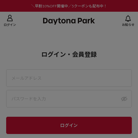
ニューを閉じる
＼早割10%OFF開催中／5クーポンも配布中！
ログイン
お知らせ
ログイン・会員登録