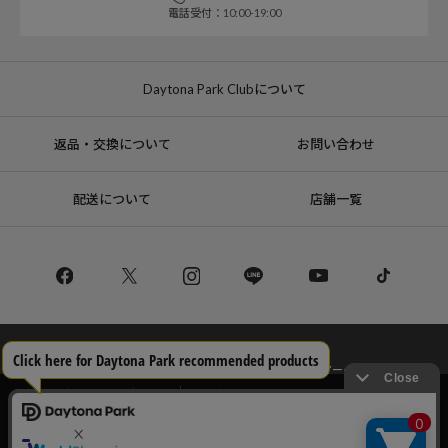
電話受付：10:00-19:00
Daytona Park Clubについて
返品・交換について
お問い合わせ
配送について
店舗一覧
コーポレートサイト
リクルート
サステナブルマークについて
プライバシーポリシー
特定商取引法・古物営業法に基づく表記
当サイトでは利用体験の向上およびコンテンツの最適な提供、トラフィック
の分析を目的としてCookieを使用しています。
サイトの閲覧を継続された場合、Cookieの利用に同意したことものといたし
Copyright © DAYTONA INTERNATIONAL Co.,Ltd All Rights Reserved.