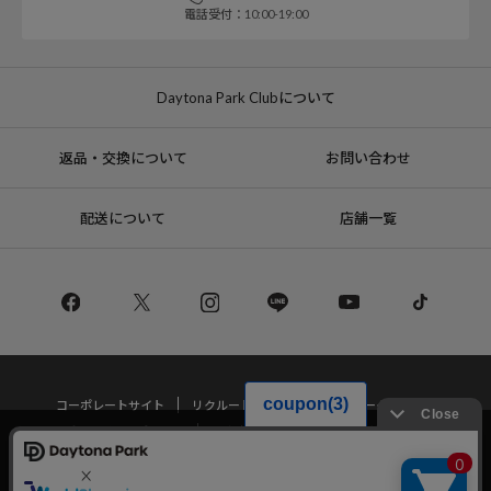
電話受付：10:00-19:00
Daytona Park Clubについて
返品・交換について
お問い合わせ
配送について
店舗一覧
コーポレートサイト
リクルート
サステナブルマークについて
プライバシーポリシー
特定商取引法・古物営業法に基づく表記
当サイトでは利用体験の向上およびコンテンツの最適な提供、トラフィック
の分析を目的としてCookieを使用しています。
サイトの閲覧を継続された場合、Cookieの利用に同意したことものといたし
Copyright © DAYTONA INTERNATIONAL Co.,Ltd All Rights Reserved.