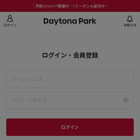
ニューを閉じる
＼早割10%OFF開催中／5クーポンも配布中！
ログイン
お知らせ
ログイン・会員登録