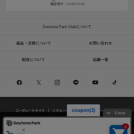
電話受付：10:00-19:00
Daytona Park Clubについて
返品・交換について
お問い合わせ
配送について
店舗一覧
コーポレートサイト
リクルート
サステナブルマークについて
プライバシーポリシー
特定商取引法・古物営業法に基づく表記
当サイトでは利用体験の向上およびコンテンツの最適な提供、トラフィック
の分析を目的としてCookieを使用しています。
サイトの閲覧を継続された場合、Cookieの利用に同意したことものといたし
Copyright © DAYTONA INTERNATIONAL Co.,Ltd All Rights Reserved.