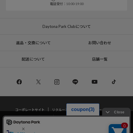
電話受付：10:00-19:00
Daytona Park Clubについて
返品・交換について
お問い合わせ
配送について
店舗一覧
コーポレートサイト
リクルート
サステナブルマークについて
プライバシーポリシー
特定商取引法・古物営業法に基づく表記
当サイトでは利用体験の向上およびコンテンツの最適な提供、トラフィック
の分析を目的としてCookieを使用しています。
サイトの閲覧を継続された場合、Cookieの利用に同意したことものといたし
Copyright © DAYTONA INTERNATIONAL Co.,Ltd All Rights Reserved.