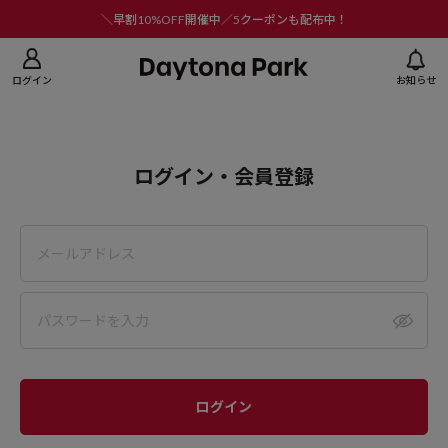
ニューを閉じる
＼早割10%OFF開催中／5クーポンも配布中！
ログイン
お知らせ
ログイン・会員登録