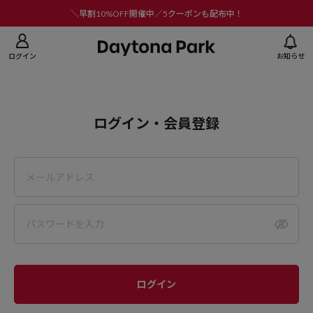
ニューを閉じる
＼早割10%OFF開催中／5クーポンも配布中！
ログイン
お知らせ
ログイン・会員登録