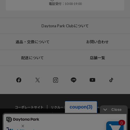
電話受付：10:00-19:00
Daytona Park Clubについて
返品・交換について
お問い合わせ
配送について
店舗一覧
コーポレートサイト
リクルート
サステナブルマークについて
プライバシーポリシー
特定商取引法・古物営業法に基づく表記
当サイトでは利用体験の向上およびコンテンツの最適な提供、トラフィック
の分析を目的としてCookieを使用しています。
サイトの閲覧を継続された場合、Cookieの利用に同意したことものといたし
Copyright © DAYTONA INTERNATIONAL Co.,Ltd All Rights Reserved.