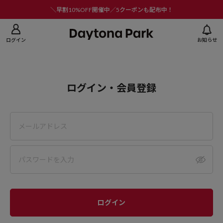
ニューを閉じる
＼早割10%OFF開催中／5クーポンも配布中！
ログイン
お知らせ
ログイン・会員登録