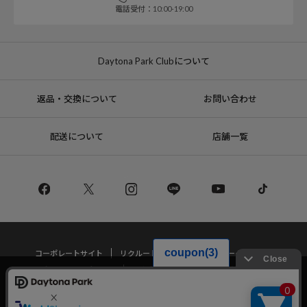
電話受付：10:00-19:00
Daytona Park Clubについて
返品・交換について
お問い合わせ
配送について
店舗一覧
コーポレートサイト
リクルート
サステナブルマークについて
プライバシーポリシー
特定商取引法・古物営業法に基づく表記
当サイトでは利用体験の向上およびコンテンツの最適な提供、トラフィック
の分析を目的としてCookieを使用しています。
サイトの閲覧を継続された場合、Cookieの利用に同意したことものといたし
Copyright © DAYTONA INTERNATIONAL Co.,Ltd All Rights Reserved.