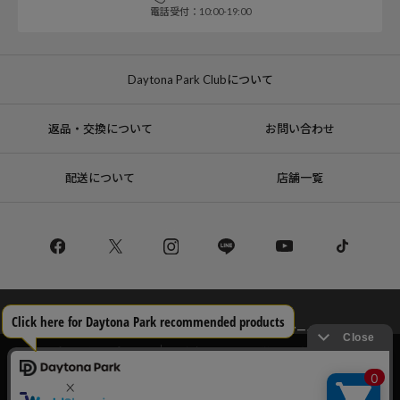
電話受付：10:00-19:00
Daytona Park Clubについて
返品・交換について
お問い合わせ
配送について
店舗一覧
コーポレートサイト
リクルート
サステナブルマークについて
プライバシーポリシー
特定商取引法・古物営業法に基づく表記
当サイトでは利用体験の向上およびコンテンツの最適な提供、トラフィック
の分析を目的としてCookieを使用しています。
サイトの閲覧を継続された場合、Cookieの利用に同意したことものといたし
Copyright © DAYTONA INTERNATIONAL Co.,Ltd All Rights Reserved.