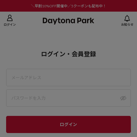
ニューを閉じる
＼早割10%OFF開催中／5クーポンも配布中！
ログイン
お知らせ
ログイン・会員登録