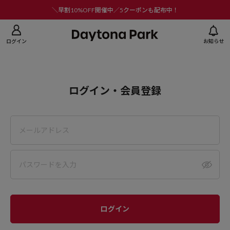
ニューを閉じる
＼早割10%OFF開催中／5クーポンも配布中！
ログイン
お知らせ
ログイン・会員登録