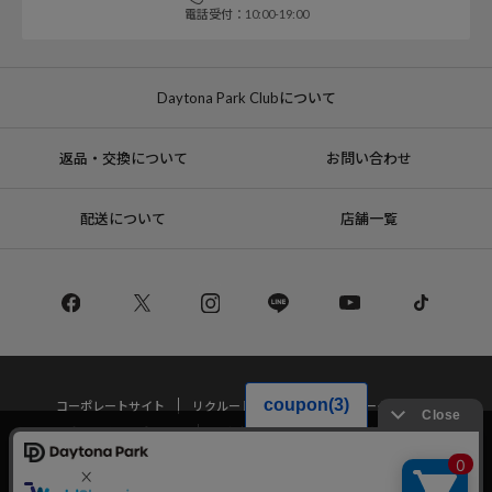
電話受付：10:00-19:00
Daytona Park Clubについて
返品・交換について
お問い合わせ
配送について
店舗一覧
コーポレートサイト
リクルート
サステナブルマークについて
プライバシーポリシー
特定商取引法・古物営業法に基づく表記
当サイトでは利用体験の向上およびコンテンツの最適な提供、トラフィック
の分析を目的としてCookieを使用しています。
サイトの閲覧を継続された場合、Cookieの利用に同意したことものといたし
Copyright © DAYTONA INTERNATIONAL Co.,Ltd All Rights Reserved.