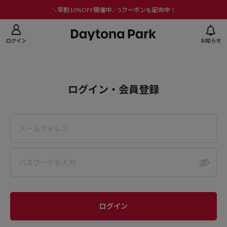
ニューを閉じる
＼早割10%OFF開催中／5クーポンも配布中！
ログイン
お知らせ
ログイン・会員登録