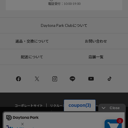
電話受付：10:00-19:00
Daytona Park Clubについて
返品・交換について
お問い合わせ
配送について
店舗一覧
コーポレートサイト
リクルート
サステナブルマークについて
プライバシーポリシー
特定商取引法・古物営業法に基づく表記
当サイトでは利用体験の向上およびコンテンツの最適な提供、トラフィック
の分析を目的としてCookieを使用しています。
サイトの閲覧を継続された場合、Cookieの利用に同意したことものといたし
Copyright © DAYTONA INTERNATIONAL Co.,Ltd All Rights Reserved.