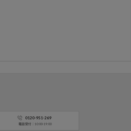
0120-951-269
電話受付：10:00-19:00