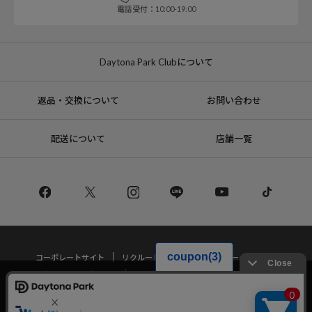
電話受付：10:00-19:00
Daytona Park Clubについて
返品・交換について
お問い合わせ
配送について
店舗一覧
コーポレートサイト
リクルート
サステナブルマークについて
プライバシーポリシー
特定商取引法・古物営業法に基づく表記
当サイトでは利用体験の向上およびコンテンツの最適な提供、トラフィック
の分析を目的としてCookieを使用しています。
サイトの閲覧を継続された場合、Cookieの利用に同意したことものといたし
Copyright © DAYTONA INTERNATIONAL Co.,Ltd All Rights Reserved.