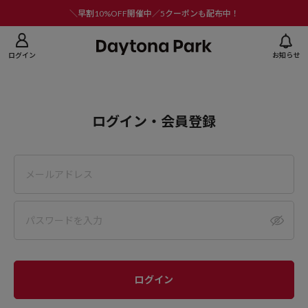
ニューを閉じる
＼早割10%OFF開催中／5クーポンも配布中！
ログイン
お知らせ
ログイン・会員登録