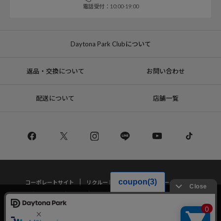
電話受付：10:00-19:00
Daytona Park Clubについて
返品・交換について
お問い合わせ
配送について
店舗一覧
コーポレートサイト
リクルート
サステナブルマークについて
プライバシーポリシー
特定商取引法・古物営業法に基づく表記
当サイトでは利用体験の向上およびコンテンツの最適な提供、トラフィック
の分析を目的としてCookieを使用しています。
サイトの閲覧を継続された場合、Cookieの利用に同意したことものといたし
Copyright © DAYTONA INTERNATIONAL Co.,Ltd All Rights Reserved.