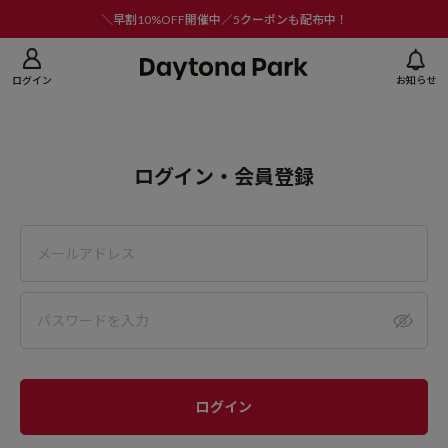
ニューを閉じる
＼早割10%OFF開催中／5クーポンも配布中！
ログイン
お知らせ
ログイン・会員登録