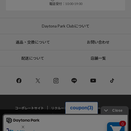
電話受付：10:00-19:00
Daytona Park Clubについて
返品・交換について
お問い合わせ
配送について
店舗一覧
コーポレートサイト
リクルート
サステナブルマークについて
プライバシーポリシー
特定商取引法・古物営業法に基づく表記
当サイトでは利用体験の向上およびコンテンツの最適な提供、トラフィック
の分析を目的としてCookieを使用しています。
サイトの閲覧を継続された場合、Cookieの利用に同意したことものといたし
Copyright © DAYTONA INTERNATIONAL Co.,Ltd All Rights Reserved.