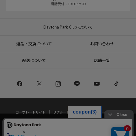
電話受付：10:00-19:00
Daytona Park Clubについて
返品・交換について
お問い合わせ
配送について
店舗一覧
コーポレートサイト
リクルート
サステナブルマークについて
プライバシーポリシー
特定商取引法・古物営業法に基づく表記
当サイトでは利用体験の向上およびコンテンツの最適な提供、トラフィック
の分析を目的としてCookieを使用しています。
サイトの閲覧を継続された場合、Cookieの利用に同意したことものといたし
Copyright © DAYTONA INTERNATIONAL Co.,Ltd All Rights Reserved.