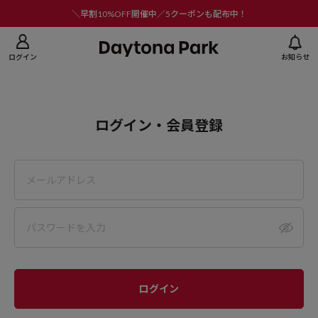
ニューを閉じる
＼早割10%OFF開催中／5クーポンも配布中！
ログイン
お知らせ
ログイン・会員登録