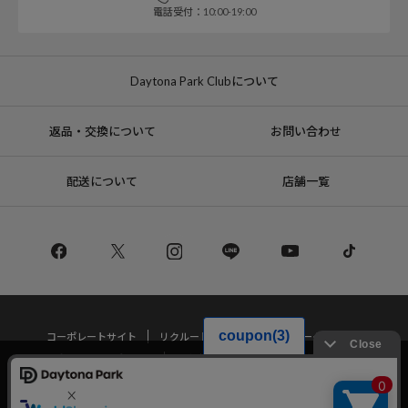
電話受付：10:00-19:00
Daytona Park Clubについて
返品・交換について
お問い合わせ
配送について
店舗一覧
コーポレートサイト
リクルート
サステナブルマークについて
プライバシーポリシー
特定商取引法・古物営業法に基づく表記
当サイトでは利用体験の向上およびコンテンツの最適な提供、トラフィック
の分析を目的としてCookieを使用しています。
サイトの閲覧を継続された場合、Cookieの利用に同意したことものといたし
Copyright © DAYTONA INTERNATIONAL Co.,Ltd All Rights Reserved.