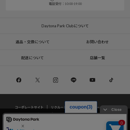
電話受付：10:00-19:00
Daytona Park Clubについて
返品・交換について
お問い合わせ
配送について
店舗一覧
コーポレートサイト
リクルート
サステナブルマークについて
プライバシーポリシー
特定商取引法・古物営業法に基づく表記
当サイトでは利用体験の向上およびコンテンツの最適な提供、トラフィック
の分析を目的としてCookieを使用しています。
サイトの閲覧を継続された場合、Cookieの利用に同意したことものといたし
Copyright © DAYTONA INTERNATIONAL Co.,Ltd All Rights Reserved.