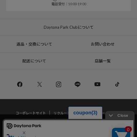
電話受付：10:00-19:00
Daytona Park Clubについて
返品・交換について
お問い合わせ
配送について
店舗一覧
コーポレートサイト
リクルート
サステナブルマークについて
プライバシーポリシー
特定商取引法・古物営業法に基づく表記
当サイトでは利用体験の向上およびコンテンツの最適な提供、トラフィック
の分析を目的としてCookieを使用しています。
サイトの閲覧を継続された場合、Cookieの利用に同意したことものといたし
Copyright © DAYTONA INTERNATIONAL Co.,Ltd All Rights Reserved.