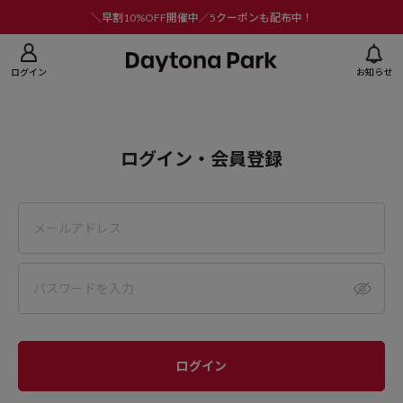
ニューを閉じる
＼早割10%OFF開催中／5クーポンも配布中！
ログイン
お知らせ
ログイン・会員登録