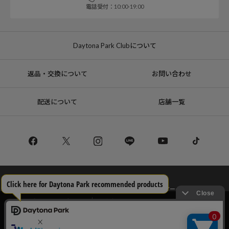
電話受付：10:00-19:00
Daytona Park Clubについて
返品・交換について
お問い合わせ
配送について
店舗一覧
コーポレートサイト
リクルート
サステナブルマークについて
プライバシーポリシー
特定商取引法・古物営業法に基づく表記
当サイトでは利用体験の向上およびコンテンツの最適な提供、トラフィック
の分析を目的としてCookieを使用しています。
サイトの閲覧を継続された場合、Cookieの利用に同意したことものといたし
Copyright © DAYTONA INTERNATIONAL Co.,Ltd All Rights Reserved.