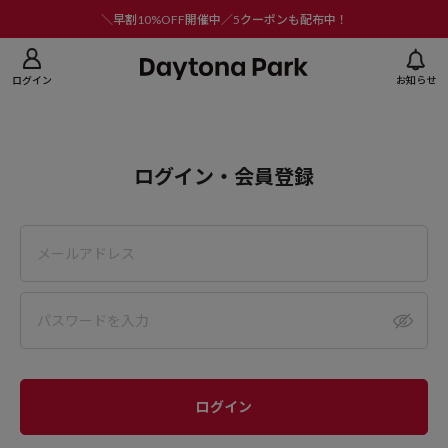
ニューを閉じる
＼早割10%OFF開催中／5クーポンも配布中！
ログイン
お知らせ
ログイン・会員登録