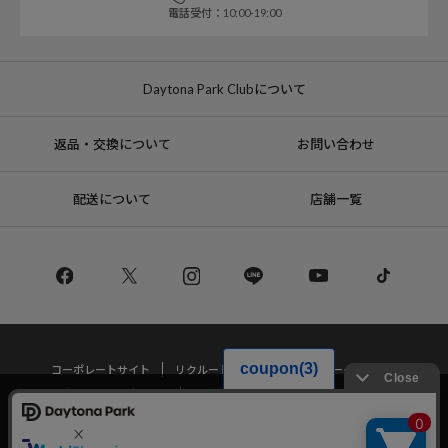
電話受付：10:00-19:00
Daytona Park Clubについて
返品・交換について
お問い合わせ
配送について
店舗一覧
コーポレートサイト
リクルート
サステナブルマークについて
プライバシーポリシー
特定商取引法・古物営業法に基づく表記
当サイトでは利用体験の向上およびコンテンツの最適な提供、トラフィック
の分析を目的としてCookieを使用しています。
サイトの閲覧を継続された場合、Cookieの利用に同意したことものといたし
Copyright © DAYTONA INTERNATIONAL Co.,Ltd All Rights Reserved.